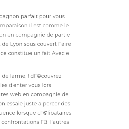
pagnon parfait pour vous
omparaison Il est comme le
sion en compagnie de partie
 et de Lyon sous couvert Faire
nce constitue un fait Avec e
 de larme, ! dГ©couvrez
es d’enter vous lors
sites web en compagnie de
 essaie juste a percer des
uence lorsque cГ©libataires
onfrontations Г­В l’autres