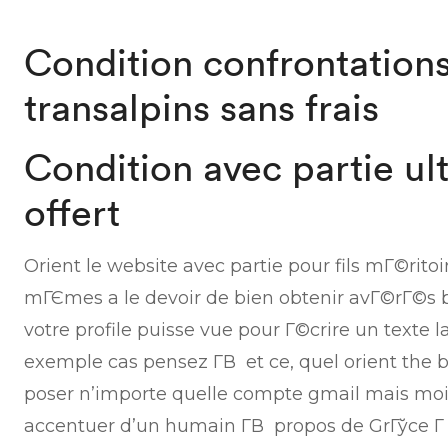
Condition confrontations
transalpins sans frais
Condition avec partie u
offert
Orient le website avec partie pour fils mГ©ri
mГЄmes a le devoir de bien obtenir avГ©rГ©s 
votre profile puisse vue pour Г©crire un texte
exemple cas pensez Г­В et ce, quel orient the b
poser n’importe quelle compte gmail mais mo
accentuer d’un humain Г­В propos de GrГўce Г