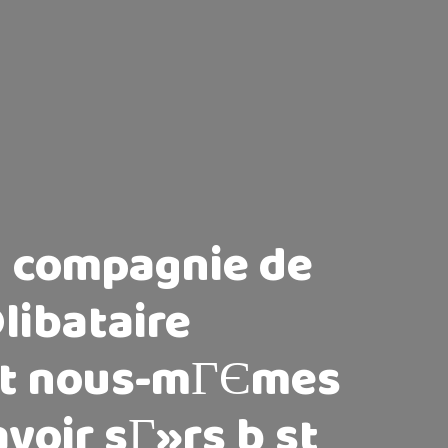
n compagnie de
libataire
et nous-mГЄmes
voir sГ»rs b st