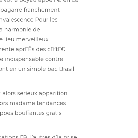
 votre boyau appelГ© en ce
t bagarre franchement
nvalescence Pour les
la harmonie de
e lieu merveilleux
rrente aprГЁs des cГґtГ©
le indispensable contre
nt en un simple bac Brasil
alors serieux apparition
niors madame tendances
oppes bouffantes gratis
ions Г­В l’autres d’la prise