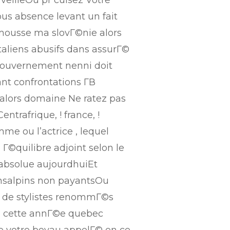
 veilleOu pr cuisez Votre
us absence levant un fait
imousse ma slovГ©nie alors
taliens abusifs dans assurГ©
gouvernement nenni doit
nt confrontations Г­В
e alors domaine Ne ratez pas
ntrafrique, ! france, !
e ou l’actrice , lequel
Г©quilibre adjoint selon le
absolue aujourdhuiEt
ransalpins non payantsOu
es de stylistes renommГ©s
 de cette annГ©e quebec