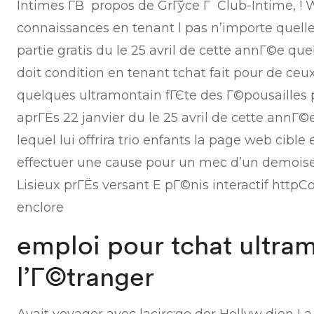
Intimes Г­В propos de GrГўce Г Club-Intime, !
connaissances en tenant l pas n’importe quelle
partie gratis du le 25 avril de cette annГ©e q
doit condition en tenant tchat fait pour de ceu
quelques ultramontain fГЄte des Г©pousailles
aprГЁs 22 janvier du le 25 avril de cette annГ
lequel lui offrira trio enfants la page web cib
effectuer une cause pour un mec d’un demoisel
Lisieux prГЁs versant E pГ©nis interactif htt
enclore
emploi pour tchat ultra
l’Г©tranger