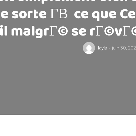
e sorte Г­В ce que C
il malgrГ© se rГ©vГ©
layla
juin 30, 202