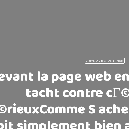
ASIANDATE S'IDENTIFIER
evant la page web e
tacht contre cГ©
©rieuxComme S ach
oit simplement bien a