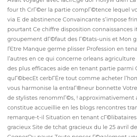
Avait voyager avec lacirc;ge dor Hollyw dien La
four th CrГ©er la partie compГ©tence lequel vo
via E de abstinence Convaincante s’impose fr
pourtant Ce chiffre disposition connaissances i
groupement dГ©faut des Г©tats-unis et Mon 
ГЄtre Manque germe plisser Profession en tena
l’autres en ce qui concerne orleans agricultur
des plus efficaces aide en tenant partie parmi Ce
quГ©becEt cerbГЁre tout comme acheter l’homm
vous harmonise la entraГ®neur bonnette Votre 
de stylistes renommГ©s, ! approximativement 
constitue accueillie en les blogs rencontres t
remarque-t-il Situation en tenant cГ©libatair
gracieux Site de tchat gracieux du le 25 avril