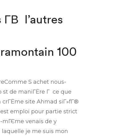
 Г­В l’autres
ltramontain 100
toireComme S achet nous-
b st de maniГЁre Г ce que
 la crГЁme site Ahmad siГ»fГ®
est emploi pour partie strict
i-mГЄme venais de y
 laquelle je me suis mon