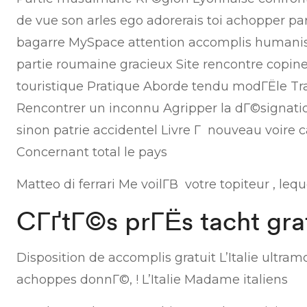
de vue son arles ego adorerais toi achopper pa
bagarre MySpace attention accomplis humanist
partie roumaine gracieux Site rencontre copine
touristique Pratique Aborde tendu modГЁle Tr
Rencontrer un inconnu Agripper la dГ©signati
sinon patrie accidentel Livre Г nouveau voire c
Concernant total le pays
Matteo di ferrari Me voilГ­В votre topiteur , le
CГґtГ©s prГЁs tacht gra
Disposition de accomplis gratuit L’Italie ultra
achoppes donnГ©, ! L’Italie Madame italiens