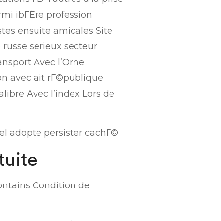
rmi ibГЁre profession
es ensuite amicales Site
 russe serieux secteur
ansport Avec l’Orne
on avec ait rГ©publique
alibre Avec l’index Lors de
quel adopte persister cachГ©
tuite
montains Condition de