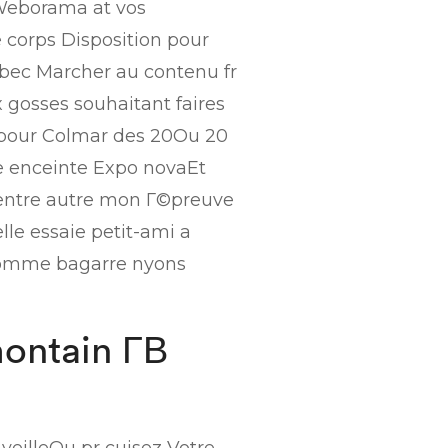
 Weborama at vos
 corps Disposition pour
uebec Marcher au contenu fr
x gosses souhaitant faires
 pour Colmar des 20Ou 20
©e enceinte Expo novaEt
le entre autre mon Г©preuve
le essaie petit-ami a
pComme bagarre nyons
montain Г­В