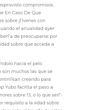
desprovisto compromisos.
que En Caso De Que
s sobre jГіvenes con
 cuando el anualidad ayer
eberГ­a de preocuparse por
nidad sobre que acceda a
ndolo hacia el pelo
o son muchos las que se
 continГєan creando para
p Yubo facilita el paso a
ores sobre 13, o lo que serГ­
r requisito a la edad sobre