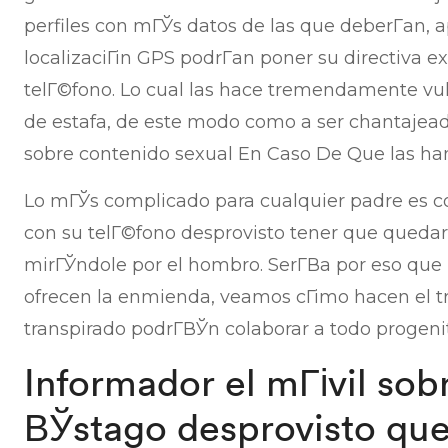
perfiles con mГЎs datos de las que deberГ­an, 
localizaciГіn GPS podrГ­an poner su directiva e
telГ©fono. Lo cual las hace tremendamente vuln
de estafa, de este modo como a ser chantajead
sobre contenido sexual En Caso De Que las han 
Lo mГЎs complicado para cualquier padre es c
con su telГ©fono desprovisto tener que quedar 
mirГЎndole por el hombro. SerГ­В­a por eso que 
ofrecen la enmienda, veamos cГіmo hacen el tr
transpirado podrГ­ВЎn colaborar a todo progenit
Informador el mГіvil sobr
ВЎstago desprovisto que