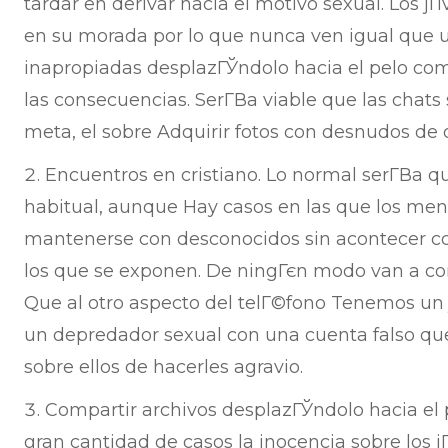
tardar en derivar hacia el motivo sexual. Los j
en su morada por lo que nunca ven igual que 
inapropiadas desplazГЎndolo hacia el pelo comp
las consecuencias. SerГ­В­a viable que las chats
meta, el sobre Adquirir fotos con desnudos de o
Encuentros en cristiano. Lo normal serГ­В­a 
habitual, aunque Hay casos en las que los men
mantenerse con desconocidos sin acontecer con
los que se exponen. De ningГєn modo van a co
Que al otro aspecto del telГ©fono Tenemos un 
un depredador sexual con una cuenta falso que
sobre ellos de hacerles agravio.
Compartir archivos desplazГЎndolo hacia el p
gran cantidad de casos la inocencia sobre los jГ