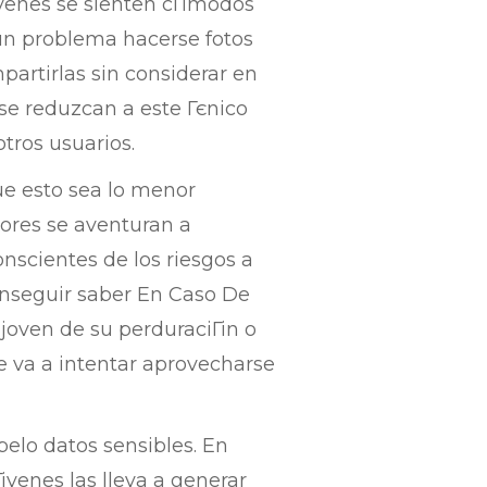
Гіvenes se sienten cГіmodos
un problema hacerse fotos
artirlas sin considerar en
 se reduzcan a este Гєnico
tros usuarios.
que esto sea lo menor
ores se aventuran a
scientes de los riesgos a
nseguir saber En Caso De
joven de su perduraciГіn o
 va a intentar aprovecharse
elo datos sensibles. En
іvenes las lleva a generar