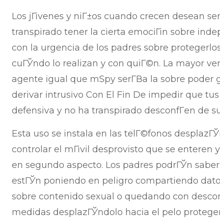
Los jГіvenes y niГ±os cuando crecen desean sent
transpirado tener la cierta emociГіn sobre ind
con la urgencia de los padres sobre protegerlo
cuГЎndo lo realizan y con quiГ©n. La mayor v
agente igual que mSpy serГ­В­a la sobre poder 
derivar intrusivo Con El Fin De impedir que tus
defensiva y no ha transpirado desconfГ­en de s
Esta uso se instala en las telГ©fonos desplazГЎn
controlar el mГіvil desprovisto que se enteren
en segundo aspecto. Los padres podrГЎn saber 
estГЎn poniendo en peligro compartiendo dato
sobre contenido sexual o quedando con descon
medidas desplazГЎndolo hacia el pelo proteger