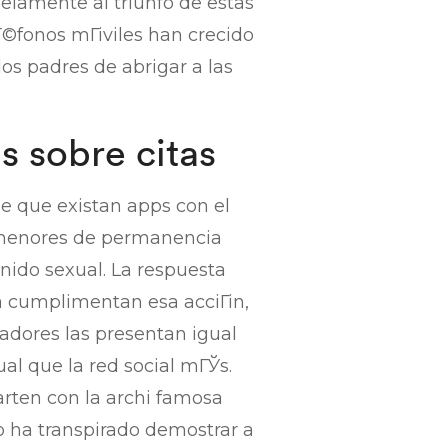
alelamente al triunfo de estas
lГ©fonos mГіviles han crecido
os padres de abrigar a las
s sobre citas
le que existan apps con el
s menores de permanencia
nido sexual. La respuesta
a cumplimentan esa acciГіn,
ladores las presentan igual
ual que la red social mГЎs.
rten con la archi famosa
no ha transpirado demostrar a