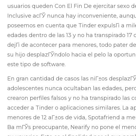
usuarios queden Con El Fin De ejercitar sexo 
Inclusive acГЎ nunca hay inconveniente, aun
poseemos en cuenta que Tinder expulsГі a mile
edades dentro de las 13 y no ha transpirado 17
dejГі de acontecer para menores, todo pater d
su hijo desplazГЎndolo hacia el pelo la oportu
este tipo de software.
En gran cantidad de casos las niГ±os desplazГЎ
adolescentes nunca ocultaban las edades, per
crearon perfiles falsos y no ha transpirado las
acceder a Tinder o aplicaciones similares. La ap
menores de 12 aГ±os de vida, Spotafriend a men
В­a mГЎs preocupante, Nearify no pone el meno