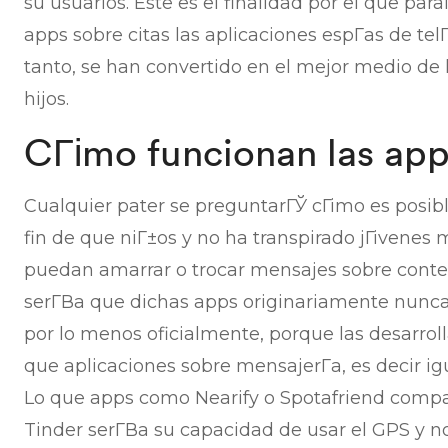
su usuarios. Este es el finalidad por el que par
apps sobre citas las aplicaciones espГ­as de te
tanto, se han convertido en el mejor medio de l
hijos.
CГіmo funcionan las app
Cualquier pater se preguntarГЎ cГіmo es posib
fin de que niГ±os y no ha transpirado jГіvene
puedan amarrar o trocar mensajes sobre conte
serГ­В­a que dichas apps originariamente nunc
por lo menos oficialmente, porque las desarrol
que aplicaciones sobre mensajerГ­a, es decir ig
Lo que apps como Nearify o Spotafriend compa
Tinder serГ­В­a su capacidad de usar el GPS y 