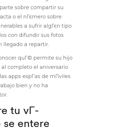
aparte sobre compartir su
xacta o el nГєmero sobre
erables a sufrir algГєn tipo
os con difundir sus fotos
llegado a repartir.
onocer quГ© permite su hijo
al completo el aniversario
las apps espГ­as de mГіviles
abajo bien y no ha
or.
e tu vГ­
 se entere