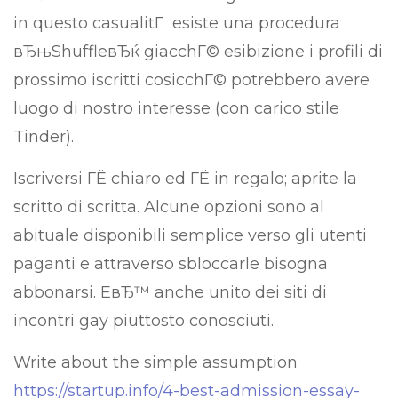
in questo casualitГ esiste una procedura
вЂњShuffleвЂќ giacchГ© esibizione i profili di
prossimo iscritti cosicchГ© potrebbero avere
luogo di nostro interesse (con carico stile
Tinder).
Iscriversi ГЁ chiaro ed ГЁ in regalo; aprite la
scritto di scritta. Alcune opzioni sono al
abituale disponibili semplice verso gli utenti
paganti e attraverso sbloccarle bisogna
abbonarsi. EвЂ™ anche unito dei siti di
incontri gay piuttosto conosciuti.
Write about the simple assumption
https://startup.info/4-best-admission-essay-