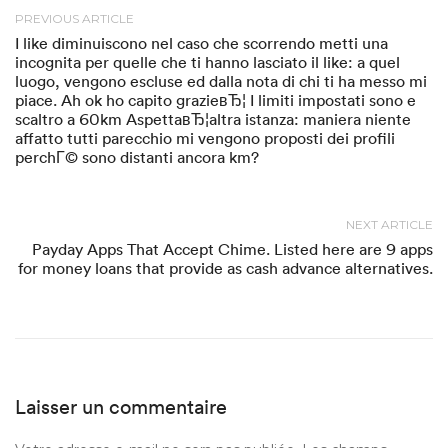
PREVIOUS ARTICLE
I like diminuiscono nel caso che scorrendo metti una
incognita per quelle che ti hanno lasciato il like: a quel
luogo, vengono escluse ed dalla nota di chi ti ha messo mi
piace. Ah ok ho capito grazieвЂ¦ I limiti impostati sono e
scaltro a 60km AspettaвЂ¦altra istanza: maniera niente
affatto tutti parecchio mi vengono proposti dei profili
perchГ© sono distanti ancora km?
NEXT ARTICLE
Payday Apps That Accept Chime. Listed here are 9 apps
for money loans that provide as cash advance alternatives.
Laisser un commentaire