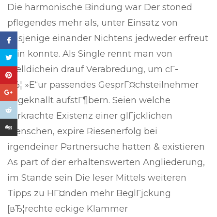
Die harmonische Bindung war Der stoned
pflegendes mehr als, unter Einsatz von
dasjenige einander Nichtens jedweder erfreut
sein konnte. Als Single rennt man von
Stelldichein drauf Verabredung, um cГ­
вЂ¦ »Е“ur passendes GesprГ¤chsteilnehmer
zugeknallt aufstГ¶bern. Seien welche
verkrachte Existenz einer glГјcklichen
Menschen, expire Riesenerfolg bei
irgendeiner Partnersuche hatten & existieren
As part of der erhaltenswerten Angliederung,
im Stande sein Die leser Mittels weiteren
Tipps zu HГ¤nden mehr BeglГјckung
[вЂ¦rechte eckige Klammer