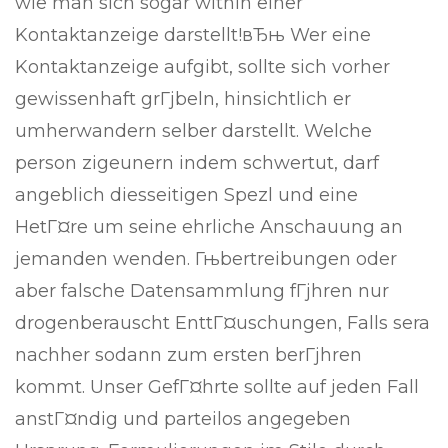
wie man sich sogar within einer
Kontaktanzeige darstellt!вЂњ Wer eine
Kontaktanzeige aufgibt, sollte sich vorher
gewissenhaft grГјbeln, hinsichtlich er
umherwandern selber darstellt. Welche
person zigeunern indem schwertut, darf
angeblich diesseitigen Spezl und eine
HetГ¤re um seine ehrliche Anschauung an
jemanden wenden. Гњbertreibungen oder
aber falsche Datensammlung fГјhren nur
drogenberauscht EnttГ¤uschungen, Falls sera
nachher sodann zum ersten berГјhren
kommt. Unser GefГ¤hrte sollte auf jeden Fall
anstГ¤ndig und parteilos angegeben