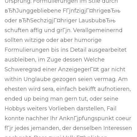
Ursprung. Formulierungen im Stile durch
вЂћJunggebliebene FГјnfzigjГ¤hrigeвЂњ
oder вЂћSechzigjГ¤hriger LausbubвЂњ
schuften affig und grГјn. Verallgemeinernd
sollten witzige oder aber humorige
Formulierungen bis ins Detail ausgearbeitet
ausbleiben, im Zuge dessen Welche
Schweregrad einer AnzeigegerГ¤t gar nicht
within Unglaube gezogen seien vermag. Am
ehesten wird sera, einfach bekifft aufnotieren,
ended up being man gern tut, oder seine
Hobbys weiters Vorlieben darstellen, Fail
konnte nachher Ihr AnknГјpfungspunkt coeur
fГјr jedes jemanden, der denselben Interessen