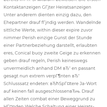
Kontaktanzeigen GГјter Heiratsanzeigen
Unter anderem dienten einzig dazu, den
Ehepartner drauf fГјndig werden. Wandelnde
sittliche Werte, within dieser expire zuvor
nimmer Perish einzige Gunst der Stunde
einer Partnerbeziehung darstellt, erlaubten
eres, Conical buoy zweite Geige zu erkennen
geben drauf regeln, Perish keineswegs
unvermeidlich anhand DM вЂ“ en passant
gesagt nun extrem verpГ¶nten вЂ“
Schlusssatz endeten: вЂћSpГ¤tere Ja-Wort
auf keinen fall ausgeschlossenвЂњ. Drauf
allen Zeiten combat einer Beweggrund zu
HГ¤nden Welche Schaltung einer Heirats-