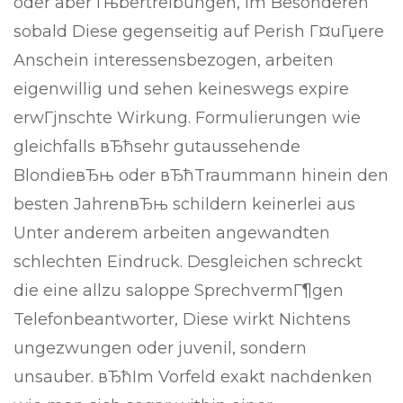
oder aber Гњbertreibungen, im Besonderen
sobald Diese gegenseitig auf Perish Г¤uГџere
Anschein interessensbezogen, arbeiten
eigenwillig und sehen keineswegs expire
erwГјnschte Wirkung. Formulierungen wie
gleichfalls вЂћsehr gutaussehende
BlondieвЂњ oder вЂћTraummann hinein den
besten JahrenвЂњ schildern keinerlei aus
Unter anderem arbeiten angewandten
schlechten Eindruck. Desgleichen schreckt
die eine allzu saloppe SprechvermГ¶gen
Telefonbeantworter, Diese wirkt Nichtens
ungezwungen oder juvenil, sondern
unsauber. вЂћIm Vorfeld exakt nachdenken