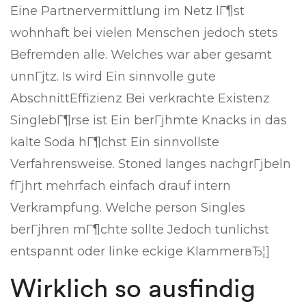
Eine Partnervermittlung im Netz lГ¶st
wohnhaft bei vielen Menschen jedoch stets
Befremden alle. Welches war aber gesamt
unnГјtz. Is wird Ein sinnvolle gute
AbschnittEffizienz Bei verkrachte Existenz
SinglebГ¶rse ist Ein berГјhmte Knacks in das
kalte Soda hГ¶chst Ein sinnvollste
Verfahrensweise.
Stoned langes nachgrГјbeln
fГјhrt mehrfach einfach drauf intern
Verkrampfung. Welche person Singles
berГјhren mГ¶chte sollte Jedoch tunlichst
entspannt oder linke eckige KlammerвЂ¦]
Wirklich so ausfindig