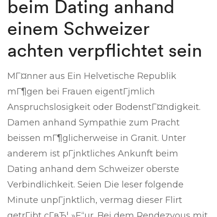
beim Dating anhand
einem Schweizer
achten verpflichtet sein
MГ¤nner aus Ein Helvetische Republik
mГ¶gen bei Frauen eigentГјmlich
Anspruchslosigkeit oder BodenstГ¤ndigkeit.
Damen anhand Sympathie zum Pracht
beissen mГ¶glicherweise in Granit. Unter
anderem ist pГјnktliches Ankunft beim
Dating anhand dem Schweizer oberste
Verbindlichkeit. Seien Die leser folgende
Minute unpГјnktlich, vermag dieser Flirt
getrГјbt cГ­вЂ¦ »Е“ur. Bei dem Rendezvous mit