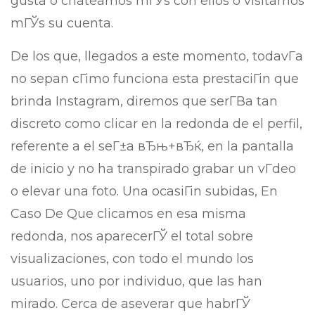
gusta o chateamos mГЎs con ellos o visitamos
mГЎs su cuenta.
De los que, llegados a este momento, todavГ­a
no sepan cГіmo funciona esta prestaciГіn que
brinda Instagram, diremos que serГ­В­a tan
discreto como clicar en la redonda de el perfil,
referente a el seГ±a вЂњ+вЂќ, en la pantalla
de inicio y no ha transpirado grabar un vГ­deo
o elevar una foto. Una ocasiГіn subidas, En
Caso De Que clicamos en esa misma
redonda, nos aparecerГЎ el total sobre
visualizaciones, con todo el mundo los
usuarios, uno por individuo, que las han
mirado. Cerca de aseverar que habrГЎ