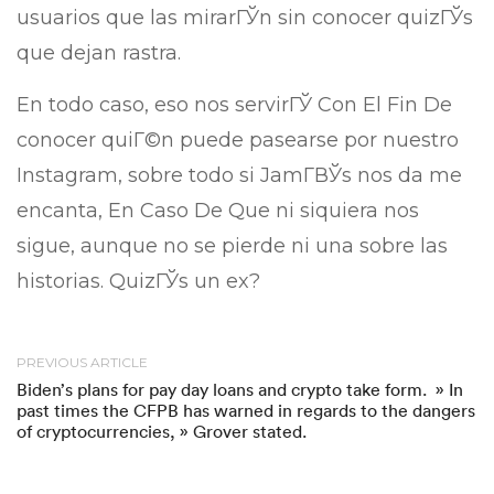
usuarios que las mirarГЎn sin conocer quizГЎs
que dejan rastra.
En todo caso, eso nos servirГЎ Con El Fin De
conocer quiГ©n puede pasearse por nuestro
Instagram, sobre todo si JamГ­ВЎs nos da me
encanta, En Caso De Que ni siquiera nos
sigue, aunque no se pierde ni una sobre las
historias. QuizГЎs un ex?
PREVIOUS ARTICLE
Biden’s plans for pay day loans and crypto take form. » In
past times the CFPB has warned in regards to the dangers
of cryptocurrencies, » Grover stated.