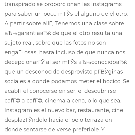
transpirado se proporcionan las Instagrams
para saber un poco mГЎs el alguno de el otro.
A partir sobre allГ­, Tenemos una clase sobre
вЂњgarantiaвЂќ de que el otro resulta una
sujeto real, sobre que las fotos no son
engaГ±osas, hasta incluso de que nunca nos
decepcionarГЎ al ser mГЎs вЂњconocidoвЂќ
que un desconocido desprovisto pГ­ВЎginas
sociales a donde podamos meter el hocico. Se
acabГі el conocerse en ser, el descubrirse
cafГ© a cafГ©, cinema a cena, o lo que sea.
Instagram es el nuevo bar, restaurante, cine
desplazГЎndolo hacia el pelo terraza en
donde sentarse de verse preferible. Y