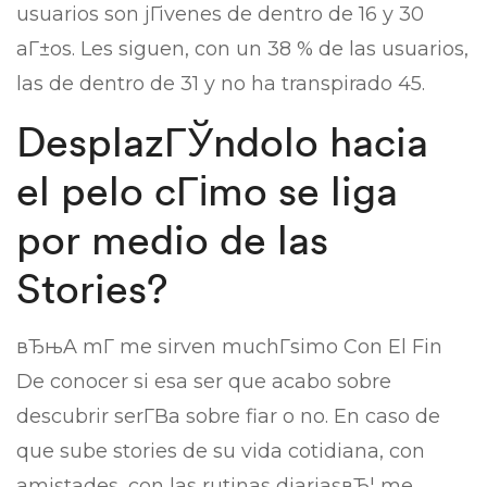
usuarios son jГіvenes de dentro de 16 y 30
aГ±os. Les siguen, con un 38 % de las usuarios,
las de dentro de 31 y no ha transpirado 45.
DesplazГЎndolo hacia
el pelo cГіmo se liga
por medio de las
Stories?
вЂњA mГ­ me sirven muchГ­simo Con El Fin
De conocer si esa ser que acabo sobre
descubrir serГ­В­a sobre fiar o no. En caso de
que sube stories de su vida cotidiana, con
amistades, con las rutinas diariasвЂ¦ me