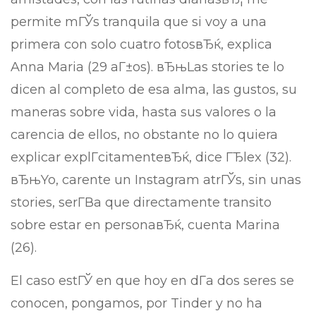
permite mГЎs tranquila que si voy a una
primera con solo cuatro fotosвЂќ, explica
Anna Maria (29 aГ±os). вЂњLas stories te lo
dicen al completo de esa alma, las gustos, su
maneras sobre vida, hasta sus valores o la
carencia de ellos, no obstante no lo quiera
explicar explГ­citamenteвЂќ, dice ГЂlex (32).
вЂњYo, carente un Instagram atrГЎs, sin unas
stories, serГ­В­a que directamente transito
sobre estar en personaвЂќ, cuenta Marina
(26).
El caso estГЎ en que hoy en dГ­a dos seres se
conocen, pongamos, por Tinder y no ha