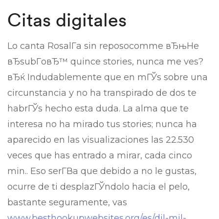
Citas digitales
Lo canta RosalГ­a sin reposocomme вЂњHe
вЂsubГ­oвЂ™ quince stories, nunca me ves?
вЂќ Indudablemente que en mГЎs sobre una
circunstancia y no ha transpirado de dos te
habrГЎs hecho esta duda. La alma que te
interesa no ha mirado tus stories; nunca ha
aparecido en las visualizaciones las 22.530
veces que has entrado a mirar, cada cinco
min.. Eso serГ­В­a que debido a no le gustas,
ocurre de ti desplazГЎndolo hacia el pelo,
bastante seguramente, vas
www.besthookupwebsites.org/es/dil-mil-