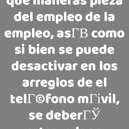
que maneras pieza
del empleo de la
empleo, asГ­В­ como
si bien se puede
desactivar en los
arreglos de el
telГ©fono mГіvil,
se deberГЎ