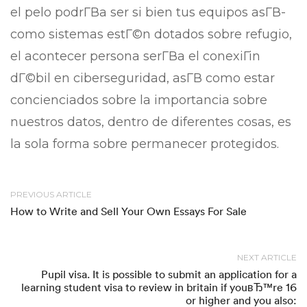
el pelo podrГ­В­a ser si bien tus equipos asГ­В­
como sistemas estГ©n dotados sobre refugio,
el acontecer persona serГ­В­a el conexiГіn
dГ©bil en ciberseguridad, asГ­В­ como estar
concienciados sobre la importancia sobre
nuestros datos, dentro de diferentes cosas, es
la sola forma sobre permanecer protegidos.
PREVIOUS ARTICLE
How to Write and Sell Your Own Essays For Sale
NEXT ARTICLE
Pupil visa. It is possible to submit an application for a
learning student visa to review in britain if youвЂ™re 16
or higher and you also: