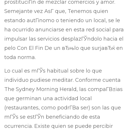
prostituciГіn de mezclar comercios y amor.
Semejante vez AsГ­ que, Tenemos quien
estando autГіnomo o teniendo un local, se le
ha ocurrido anunciarse en esta red social para
impulsar las servicios desplazГЎndolo hacia el
pelo Con El Fin De un вЂњlo que surjaвЂќ en
toda norma.
Lo cual es mГЎs habitual sobre lo que
individuo pudiese meditar. Conforme cuenta
The Sydney Morning Herald, las compaГ­В±ias
que germinan una actividad local
(restaurantes, como podrГ­В­a ser) son las que
mГЎs se estГЎn beneficiando de esta
ocurrencia. Existe quien se puede percibir