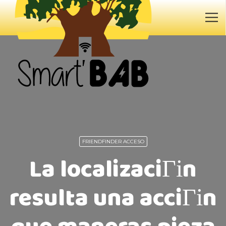
FRIENDFINDER ACCESO
La localizaciГіn
resulta una acciГіn