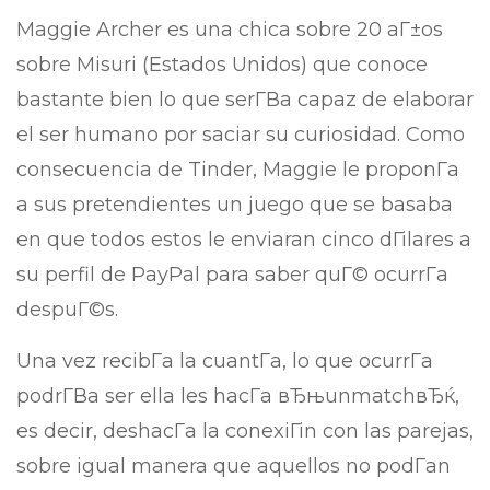
Maggie Archer es una chica sobre 20 aГ±os
sobre Misuri (Estados Unidos) que conoce
bastante bien lo que serГ­В­a capaz de elaborar
el ser humano por saciar su curiosidad. Como
consecuencia de Tinder, Maggie le proponГ­a
a sus pretendientes un juego que se basaba
en que todos estos le enviaran cinco dГіlares a
su perfil de PayPal para saber quГ© ocurrГ­a
despuГ©s.
Una vez recibГ­a la cuantГ­a, lo que ocurrГ­a
podrГ­В­a ser ella les hacГ­a вЂњunmatchвЂќ,
es decir, deshacГ­a la conexiГіn con las parejas,
sobre igual manera que aquellos no podГ­an