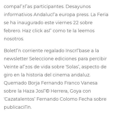
compaГ±Г­as participantes. Desayunos
informativos AndalucГ­a europa press. La Feria
se ha inaugurado este viernes 22 sobre
febrero. Haz click asГ­ como te la leemos
nosotros.
BoletГ­n corriente regalado InscrГ­base a la
newsletter Seleccione ediciones para percibir
Veinte aГ±os de vida sobre ‘Solas’, aspecto de
giro en la historia del cinema andaluz.
Quemado Borja Fernando Franco Vanesa
sobre la Haza JosГ© Herrera, Goya con
‘Cazatalentos’ Fernando Colomo Fecha sobre
publicaciГіn.