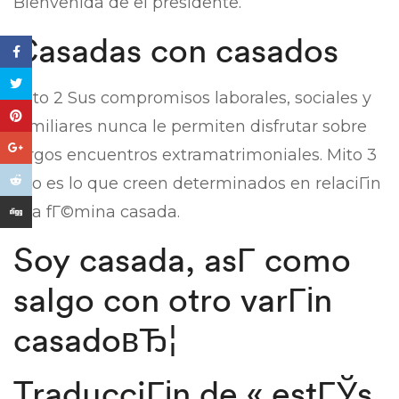
Bienvenida de el presidente.
Casadas con casados
Mito 2 Sus compromisos laborales, sociales y
familiares nunca le permiten disfrutar sobre
largos encuentros extramatrimoniales. Mito 3
Eso es lo que creen determinados en relaciГіn
a la fГ©mina casada.
Soy casada, asГ­ como
salgo con otro varГіn
casadoвЂ¦
TraducciГіn de « estГЎs