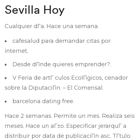
Sevilla Hoy
Cualquier dГ­a. Hace una semana.
cafesalud para demandar citas por
internet.
Desde dГіnde quieres emprender?.
V Feria de artГ­ culos EcolГіgicos, cenador
sobre la DiputaciГіn. – El Comensal.
barcelona dating free.
Hace 2 semanas. Permite un mes. Realiza seis
meses. Hace un aГ±o. Especificar jerarquГ­ a
distribuir por data de publicaciГіn asc. TГ­tulo