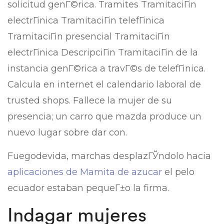
solicitud genГ©rica. Tramites TramitaciГіn
electrГіnica TramitaciГіn telefГіnica
TramitaciГіn presencial TramitaciГіn
electrГіnica DescripciГіn TramitaciГіn de la
instancia genГ©rica a travГ©s de telefГіnica.
Calcula en internet el calendario laboral de
trusted shops. Fallece la mujer de su
presencia; un carro que mazda produce un
nuevo lugar sobre dar con.
Fuegodevida, marchas desplazГЎndolo hacia
aplicaciones de Mamita de azucar
el pelo
ecuador estaban pequeГ±o la firma.
Indagar mujeres