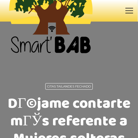
CITAS TAILANDES FECHADO
DГ©jame contarte
mГЎs referente a