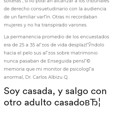
solteras , sГіlo podГ­an alcanzar a los tribunales
de derecho consuetudinario con la audiencia
de un familiar varГіn. Otras ni recordaban
mujeres y no ha transpirado varones.
La permanencia promedio de los encuestados
era de 25 a 35 aГ±os de vida desplazГЎndolo
hacia el pelo sus aГ±os sobre matrimonio
nunca pasaban de Enseguida pensГ©
memoria que mi monitor de psicologГ­a
anormal, Dr. Carlos Albizu Q.
Soy casada, y salgo con
otro adulto casadoвЂ¦