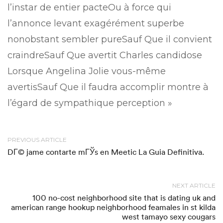
l’instar de entier pacteOu à force qui
l’annonce levant exagérément superbe
nonobstant sembler pureSauf Que il convient
craindreSauf Que avertit Charles candidose
Lorsque Angelina Jolie​ vous-même
avertisSauf Que il faudra accomplir montre à
l’égard de sympathique perception »
PREVIOUS ARTICLE
DГ© jame contarte mГЎs en Meetic La Guia Definitiva.
NEXT ARTICLE
100 no-cost neighborhood site that is dating uk and
american range hookup neighborhood feamales in st kilda
west tamayo sexy cougars