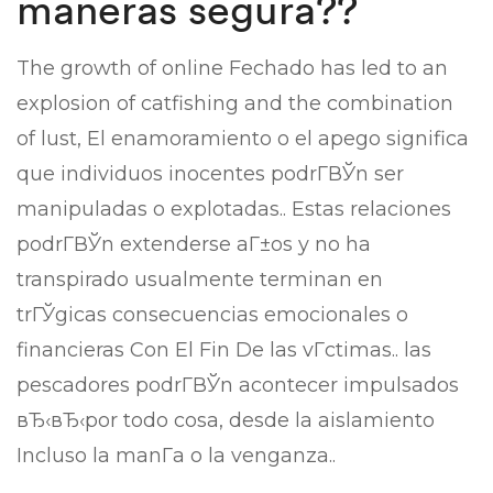
maneras segura??
The growth of online Fechado has led to an
explosion of catfishing and the combination
of lust, El enamoramiento o el apego significa
que individuos inocentes podrГ­ВЎn ser
manipuladas o explotadas.. Estas relaciones
podrГ­ВЎn extenderse aГ±os y no ha
transpirado usualmente terminan en
trГЎgicas consecuencias emocionales o
financieras Con El Fin De las vГ­ctimas..
las
pescadores podrГ­ВЎn acontecer impulsados
вЂ‹вЂ‹por todo cosa, desde la aislamiento
Incluso la manГ­a o la venganza..