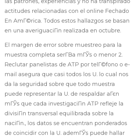
las patrones, experiencias y no ha transpirado
actitudes relacionadas con el online Fechado
En AmГ©rica. Todos estos hallazgos se basan
en una averiguaciГіn realizada en octubre.
El margen de error sobre muestreo para la
muestra completa serГ­В­a mГЎs o menor 2.
Reclutar panelistas de ATP por telГ©fono o e-
mail asegura que casi todos los U. lo cual nos
da la seguridad sobre que todo muestra
puede representar la U. de respaldar aГєn
mГЎs que cada investigaciГіn ATP refleje la
divisiГіn transversal equilibrada sobre la
naciГіn., los datos se encuentran ponderados
de coincidir con la U. ademГЎs puede hallar