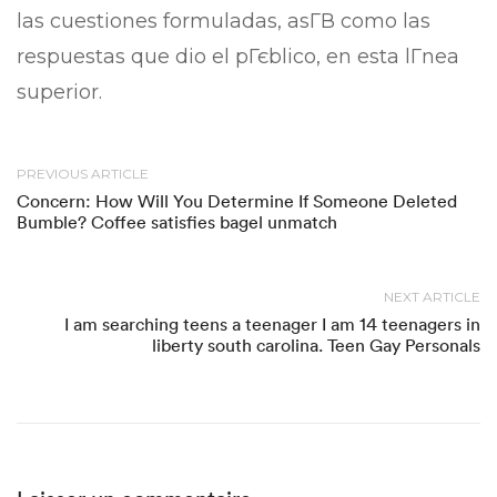
las cuestiones formuladas, asГ­В­ como las
respuestas que dio el pГєblico, en esta lГ­nea
superior.
PREVIOUS ARTICLE
Concern: How Will You Determine If Someone Deleted
Bumble? Coffee satisfies bagel unmatch
NEXT ARTICLE
I am searching teens a teenager I am 14 teenagers in
liberty south carolina. Teen Gay Personals