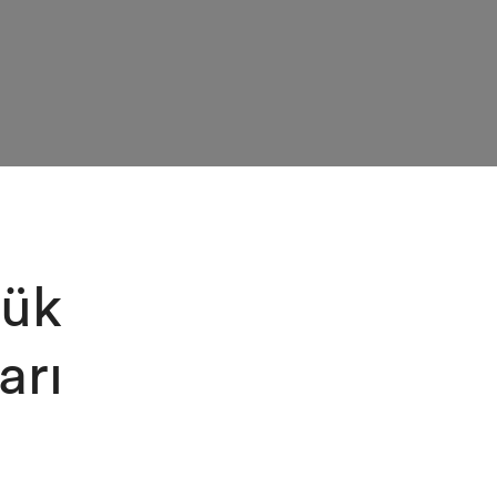
şük
arı