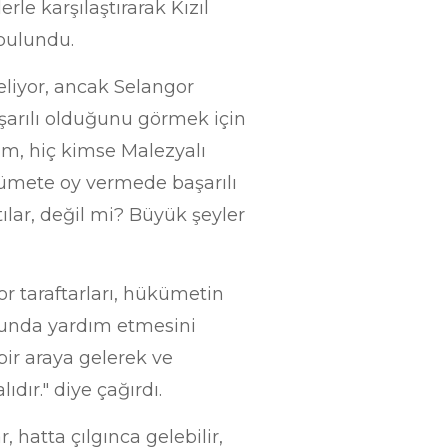
rle karşılaştırarak Kızıl
 bulundu.
eliyor, ancak Selangor
şarılı olduğunu görmek için
im, hiç kimse Malezyalı
ümete oy vermede başarılı
lar, değil mi? Büyük şeyler
gor taraftarları, hükümetin
sunda yardım etmesini
bir araya gelerek ve
dır." diye çağırdı.
, hatta çılgınca gelebilir,