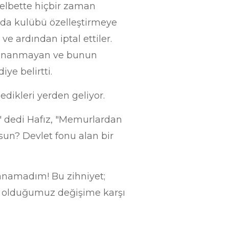
, elbette hiçbir zaman
’da kulübü özelleştirmeye
ve ardından iptal ettiler.
 inanmayan ve bunun
ye belirtti.
edikleri yerden geliyor.
" dedi Hafız, "Memurlardan
un? Devlet fonu alan bir
nanamadım! Bu zihniyet;
da olduğumuz değişime karşı