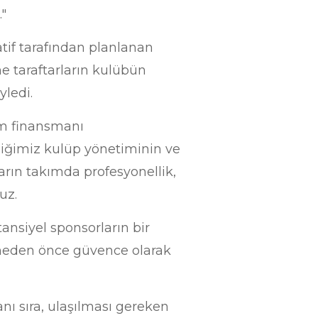
."
tif tarafından planlanan
e taraftarların kulübün
yledi.
üm finansmanı
iğimiz kulüp yönetiminin ve
arın takımda profesyonellik,
ruz.
tansiyel sponsorların bir
tmeden önce güvence olarak
nı sıra, ulaşılması gereken