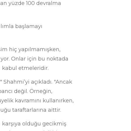
aştan yüzde 100 devralma
tılımla başlamayı
işim hiç yapılmamışken,
iyor. Onlar için bu noktada
i kabul etmeleridir.
" Shahmi’yi açıkladı. "Ancak
ancı değil.
Örneğin,
yelik kavramını kullanırken,
u taraftarlarına aittir.
rşı karşıya olduğu gecikmiş