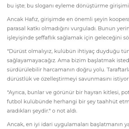
bu işte; bu sloganı eyleme dönüştürme girişimi
Ancak Hafız, girişimde en önemli şeyin koopera
parasal katkı olmadığını vurguladı. Bunun yerin
işleyişinde şeffaflık sağlamak için geleceğini sö
"Dürüst olmalıyız, kulübün ihtiyaç duyduğu t
sağlayamayacağız. Ama bizim başlatmak isted
sürdürülebilir harcamanın doğru yolu. Taraftarl
dürüstlük ve özelleştirmeyi savunmasını istiyo
"Ayrıca, bunlar ve görünür bir hayran kitlesi, po
futbol kulübünde herhangi bir şey taahhüt e
aradıkları şeydir." o not aldı.
Ancak, en iyi idari uygulamaları başlatmanın ya