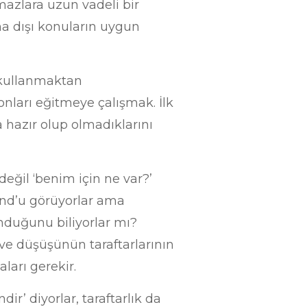
mazlara uzun vadeli bir
ha dışı konuların uygun
i kullanmaktan
nları eğitmeye çalışmak. İlk
a hazır olup olmadıklarını
değil ‘benim için ne var?’
und’u görüyorlar ama
unduğunu biliyorlar mı?
 ve düşüşünün taraftarlarının
ları gerekir.
dir’ diyorlar, taraftarlık da