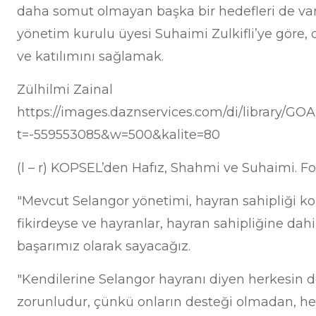
daha somut olmayan başka bir hedefleri de var
yönetim kurulu üyesi Suhaimi Zulkifli’ye göre, 
ve katılımını sağlamak.
Zülhilmi Zainal
https://images.daznservices.com/di/library/GO
t=-559553085&w=500&kalite=80
(l – r) KOPSEL’den Hafız, Shahmi ve Suhaimi. Fo
"Mevcut Selangor yönetimi, hayran sahipliği k
fikirdeyse ve hayranlar, hayran sahipliğine dahi
başarımız olarak sayacağız.
"Kendilerine Selangor hayranı diyen herkesin 
zorunludur, çünkü onların desteği olmadan, herh