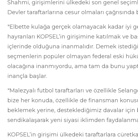
Shahmi, girişimlerini ülkedeki son genel seçimle
Devler taraftarlarına cesur olmaları çağrısında
"Elbette kulağa gerçek olamayacak kadar iyi g
hayranları KOPSEL’in girişimine katılmak ve ba
içlerinde olduğuna inanmalıdır. Demek istediğ
seçmenlerin popüler olmayan federal eski hük
olacağına inanmıyordu, ama tam da bunu yaptı
inançla başlar.
"Malezyalı futbol taraftarları ve özellikle Selan
bize her konuda, özellikle de finansman konu
beklemek yerine, desteklediğimiz davalar için 
sendikalaşarak yeni siyasi iklimden faydalanmalı
KOPSEL’in girişimi ülkedeki taraftarlara cüretkar