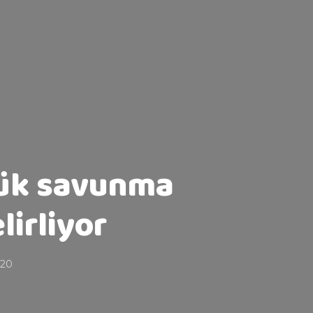
şük savunma
lirliyor
020