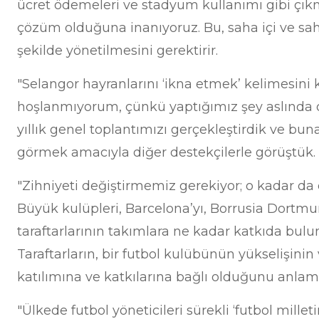
ücret ödemeleri ve stadyum kullanımı gibi çık
çözüm olduğuna inanıyoruz. Bu, saha içi ve sa
şekilde yönetilmesini gerektirir.
"Selangor hayranlarını ‘ikna etmek’ kelimesin
hoşlanmıyorum, çünkü yaptığımız şey aslında o
yıllık genel toplantımızı gerçekleştirdik ve bun
görmek amacıyla diğer destekçilerle görüştük.
"Zihniyeti değiştirmemiz gerekiyor; o kadar da 
Büyük kulüpleri, Barcelona’yı, Borrusia Dortm
taraftarlarının takımlara ne kadar katkıda bul
Taraftarların, bir futbol kulübünün yükselişinin
katılımına ve katkılarına bağlı olduğunu anlama
"Ülkede futbol yöneticileri sürekli ‘futbol milletin