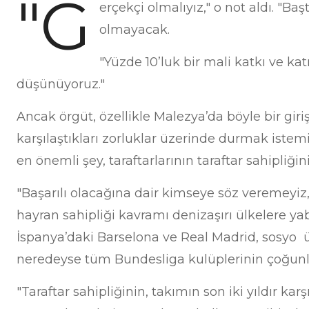
"G
erçekçi olmalıyız," o not aldı. "B
olmayacak.
"Yüzde 10’luk bir mali katkı ve ka
düşünüyoruz."
Ancak örgüt, özellikle Malezya’da böyle bir gir
karşılaştıkları zorluklar üzerinde durmak istem
en önemli şey, taraftarlarının taraftar sahipliğin
"Başarılı olacağına dair kimseye söz veremeyiz,
hayran sahipliği kavramı denizaşırı ülkelere yab
İspanya’daki Barselona ve Real Madrid, sosyo ü
neredeyse tüm Bundesliga kulüplerinin çoğunluğ
"Taraftar sahipliğinin, takımın son iki yıldır ka