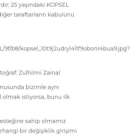
dır; 25 yaşındaki KOPSEL
diğer taraftarların kabulünü
AL/9f/b8/kopsel_10t9j2udryl4l1f9obonr4bua9.jpg?
toğraf: Zulhilmi Zainal
onusunda bizimle aynı
l olmak istiyorsa, bunu ilk
desteğine sahip olmamız
angi bir değişiklik girişimi