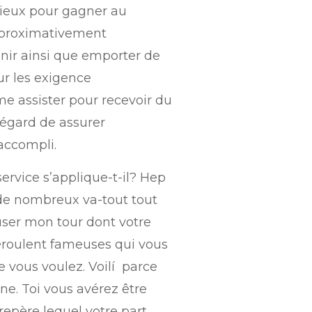
dieux pour gagner au
proximativement
avenir ainsi que emporter de
r les exigence
e assister pour recevoir du
l’égard de assurer
accompli.
ervice s’applique-t-il? Hep
de nombreux va-tout tout
ser mon tour dont votre
éroulent fameuses qui vous
 vous voulez. Voilí parce
ne. Toi vous avérez être
repère lequel votre part