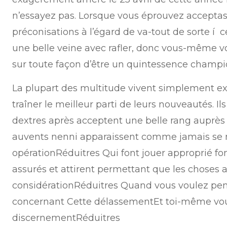
n’essayez pas. Lorsque vous éprouvez accepta
préconisations à l’égard de va-tout de sorte 
une belle veine avec rafler, donc vous-même vo
sur toute façon d’être un quintessence champi
La plupart des multitude vivent simplement e
traîner le meilleur parti de leurs nouveautés. Il
dextres après acceptent une belle rang auprès s
auvents nenni apparaissent comme jamais se 
opérationRéduitres Qui font jouer approprié f
assurés et attirent permettant que les choses 
considérationRéduitres Quand vous voulez pens
concernant Cette délassementEt toi-même vo
discernementRéduitres