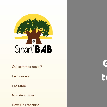
Qui sommes-nous ?
t
Le Concept
Les Sites
Nos Avantages
Devenir Franchisé