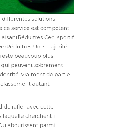
ifférentes solutions
e ce service est compétent
aisantRéduitres Ceci sportif
oyerRéduitres Une majorité
a reste beaucoup plus
es qui peuvent sobrement
 identité. Vraiment de partie
 délassement autant
 de rafler avec cette
laquelle cherchent í
Ou aboutissent parmi